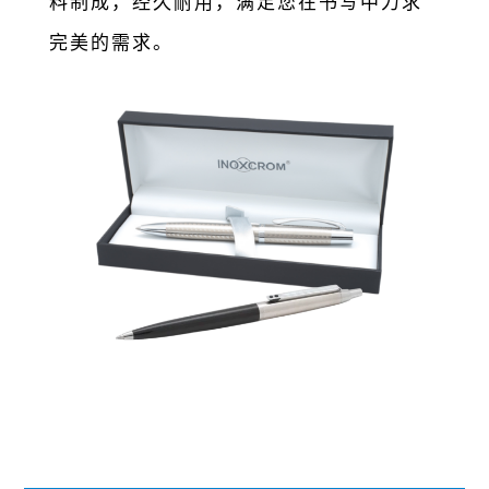
料制成，经久耐⽤，满⾜您在书写中⼒求
完美的需求。