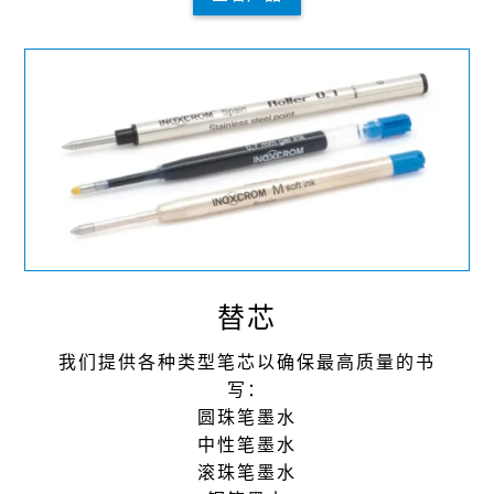
替芯
我们提供各种类型笔芯以确保最⾼质量的书
写：
圆珠笔墨⽔
中性笔墨⽔
滚珠笔墨⽔