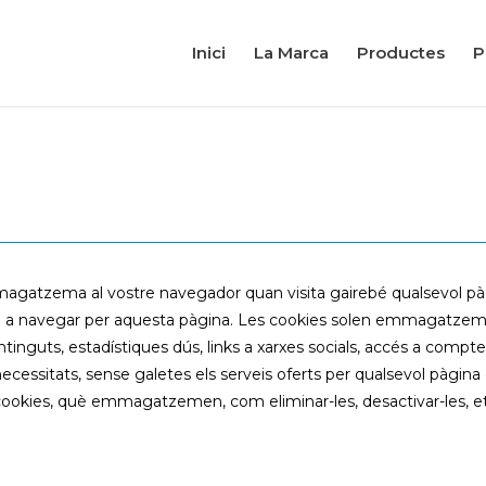
Inici
La Marca
Productes
P
magatzema al vostre navegador quan visita gairebé qualsevol pàgi
neu a navegar per aquesta pàgina. Les cookies solen emmagatzema
tinguts, estadístiques dús, links a xarxes socials, accés a comptes
i necessitats, sense galetes els serveis oferts per qualsevol pàgi
cookies, què emmagatzemen, com eliminar-les, desactivar-les, et