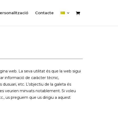
ersonalització
Contacte
na web. La seva utilitat és que la web sigui
r informació de caràcter tècnic,
 dusuari, etc. L’objectiu de la galeta és
na es veurien minvats notablement. Si voleu
c., us preguem que us dirigiu a aquest