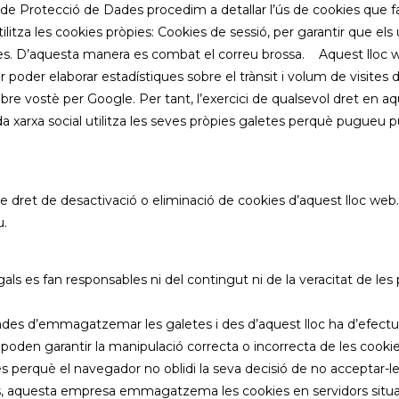
a de Protecció de Dades procedim a detallar l’ús de cookies que 
itza les cookies pròpies: Cookies de sessió, per garantir que els
s. D’aquesta manera es combat el correu brossa. Aquest lloc we
der elaborar estadístiques sobre el trànsit i volum de visites d
bre vostè per Google. Per tant, l’exercici de qualsevol dret en a
 xarxa social utilitza les seves pròpies galetes perquè pugueu 
 dret de desactivació o eliminació de cookies d’aquest lloc web
u.
als es fan responsables ni del contingut ni de la veracitat de les
es d’emmagatzemar les galetes i des d’aquest lloc ha d’efectuar 
poden garantir la manipulació correcta o incorrecta de les cooki
ies perquè el navegador no oblidi la seva decisió de no acceptar-le
ics, aquesta empresa emmagatzema les cookies en servidors situa