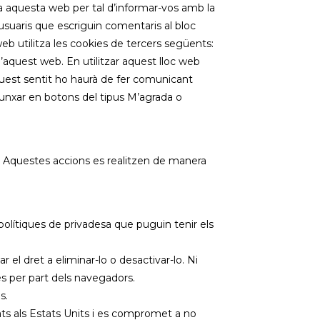
fa aquesta web per tal d’informar-vos amb la
 usuaris que escriguin comentaris al bloc
b utilitza les cookies de tercers següents:
’aquest web. En utilitzar aquest lloc web
quest sentit ho haurà de fer comunicant
punxar en botons del tipus M’agrada o
. Aquestes accions es realitzen de manera
 polítiques de privadesa que puguin tenir els
el dret a eliminar-lo o desactivar-lo. Ni
es per part dels navegadors.
s.
ts als Estats Units i es compromet a no