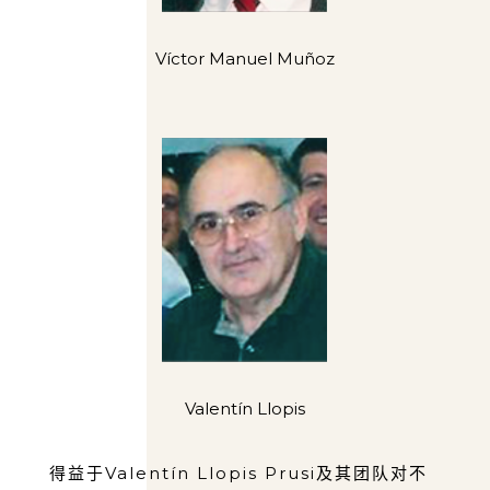
Víctor Manuel Muñoz
Valentín Llopis
得益于Valentín Llopis Prusi及其团队对不