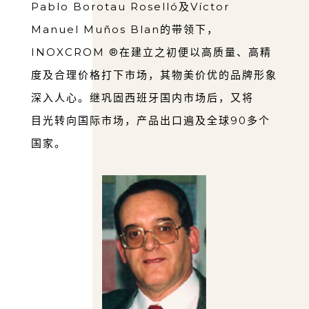
Pablo Borotau Roselló及Víctor
Manuel Muños Blan的带领下，
INOXCROM ®在建⽴之初便以⾼质量、⾼精
度及合理价格打下市场，其物美价优的品牌形象
深⼊⼈⼼。继巩固⻄班⽛国内市场后，⼜将
⽬光转向国际市场，产品出⼝遍及全球90多个
国家。