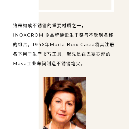
铬是构成不锈钢的重要材质之⼀，
INOXCROM ®品牌便诞⽣于铬与不锈钢名称
的组合。1946年María Boix Gacia将其注册
名下⽤于⽣产书写⼯具，起先是在巴塞罗那的
Mava⼯业⻋间制造不锈钢笔尖。