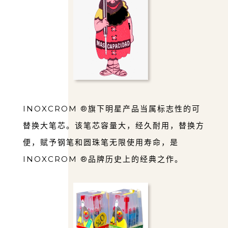
INOXCROM ®旗下明星产品当属标志性的可
替换⼤笔芯。该笔芯容量⼤，经久耐⽤，替换⽅
便，赋予钢笔和圆珠笔⽆限使⽤寿命，是
INOXCROM ®品牌历史上的经典之作。