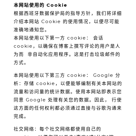
本⽹站使⽤的 Cookie
根据⻄班⽛数据保护局的指导⽅针，我们将详细
介绍本⽹站 Cookie 的使⽤情况，以便尽可能
准确地通知您。
本⽹站使⽤以下第⼀⽅ cookie： 会话
cookie，以确保在博客上撰写评论的⽤户是⼈
为⽽ ⾮⾃动化应⽤程序。这是打击垃圾邮件的
⽅式。
本⽹站使⽤以下第三⽅ cookie： Google 分
析：存储 cookie，以便能够编制有关本⽹站的
流量和访问量的统计数据。使⽤本⽹站即表示您
同意 Google 处理有关您的数据。因此， ⾏使
这⽅⾯的任何权利都必须通过直接与⾕歌沟通来
完成。
社交⽹络：每个社交⽹络都使⽤⾃⼰的